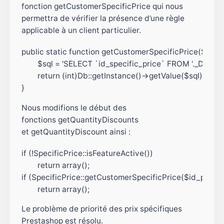
fonction getCustomerSpecificPrice qui nous
permettra de vérifier la présence d’une règle
applicable à un client particulier.
public static function getCustomerSpecificPrice($id_pr
	$sql = 'SELECT `id_specific_price` FROM '._DB_PREFIX_.'specific_price WHERE `id_product`='.(int)$id_product.' AND `id_product_attribute`='.(int)$id_product_attribute.' AND `id_customer`='.(int)$id_customer;

	return (int)Db::getInstance()->getValue($sql);

}
Nous modifions le début des
fonctions getQuantityDiscounts
et getQuantityDiscount ainsi :
if (!SpecificPrice::isFeatureActive())

	return array();

if (SpecificPrice::getCustomerSpecificPrice($id_produc
	return array();
Le problème de priorité des prix spécifiques
Prestashop est résolu.